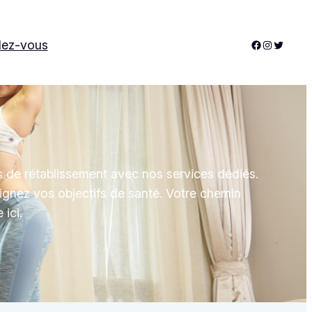
Facebook
Instagram
Twitter
dez-vous
de rétablissement avec nos services dédiés.
ignez vos objectifs de santé. Votre chemin
ici.