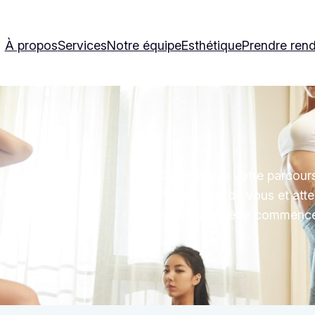
À propos
Services
Notre équipe
Esthétique
Prendre ren
Commencez votre parcours 
Prenez soin de vous et atte
vers le bien-être commence 