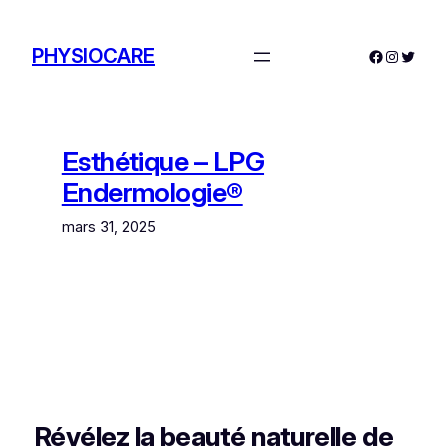
Aller
au
PHYSIOCARE
Facebook
Instagra
Twitte
contenu
Esthétique – LPG
Endermologie®
mars 31, 2025
Révélez la beauté naturelle de